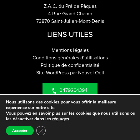
Z.A.C. du Pré de Pâques
4 Rue Grand Champ
73870 Saint-Julien-Mont-Denis
LIENS UTILES
Mentions légales
Conditions générales d’utilisations
Politique de confidentialité
Site WordPress par Nouvel Oeil
0479264394
Nous utilisons des cookies pour vous offrir la meilleure
expérience sur notre site.
info@utility-rent.com
Vous pouvez en savoir plus sur les cookies que nous utilisons ou
les désactiver dans les
réglages
.
Fermer la bannière des cookies GDPR
Accepter