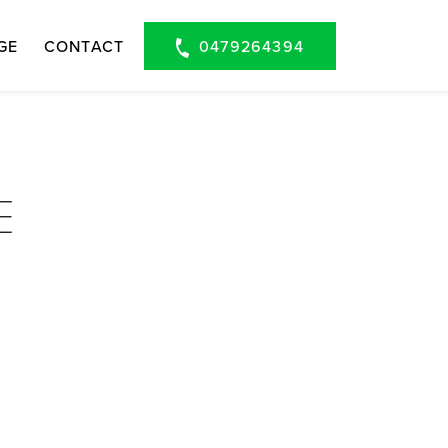
0479264394
AGE
CONTACT
E